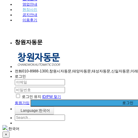
영업안내
현장사진
공지안내
이용후기
창원자동문
전화010-8988-1300,창원시자동문,태양자동문,태성자동문,신일자동문
로그인
로그인 유지
ID/PW 찾기
회원가입
로그인
Language:한국어
한국어
×