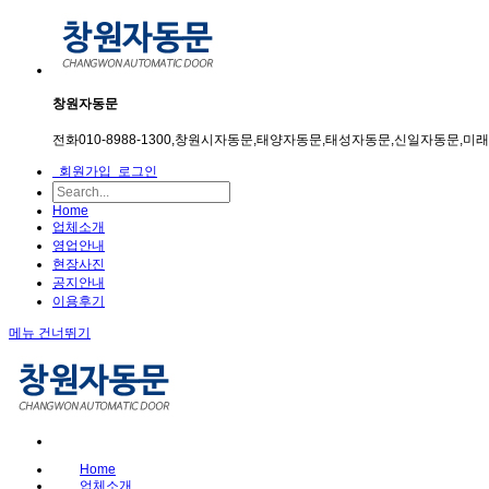
창원자동문
전화010-8988-1300,창원시자동문,태양자동문,태성자동문,신일자동문
회원가입
로그인
Home
업체소개
영업안내
현장사진
공지안내
이용후기
메뉴 건너뛰기
Home
업체소개